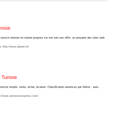
nisie
service internet en tunisie propose sur son site ses offre, un annuaire des sites web
e.
http://www.planet.tn/
 Tunisie
onces emploi, vente, achat, location. Classification annonces par thème : auto,
://www.annoncesexpress.com/