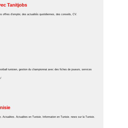
vec Tanitjobs
des offres d'emploi, des actualités quotidiennes, des conseils, CV.
 football tunisien, gestion du championnat avec des fiches de joueurs, services
m/
nisie
e. Actualites. Actualites en Tunisie. Information en Tunisie. news sur la Tunisie.