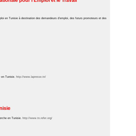
tionale pour l'Emploi et le Travail
emploi en Tunisie à destination des demandeurs d'emploi, des futurs promoteurs et des
 en Tunisie.
http://www.lapresse.tn/
nisie
erche en Tunisie.
http://www.tn.refer.org/