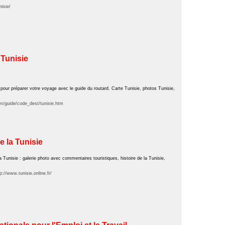
isie/
 Tunisie
 pour préparer votre voyage avec le guide du routard. Carte Tunisie, photos Tunisie,
m/guide/code_dest/tunisie.htm
e la Tunisie
 Tunisie : galerie photo avec commentaires touristiques, histoire de la Tunisie,
p://www.tunisie.online.fr/