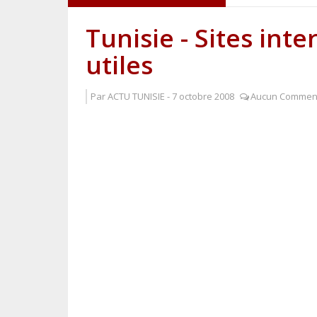
Ligue 2 : C
Tunisie - Sites inte
utiles
Prepare a Tu
Par
ACTU TUNISIE
-
7 octobre 2008
Aucun Comment
L'histoire r