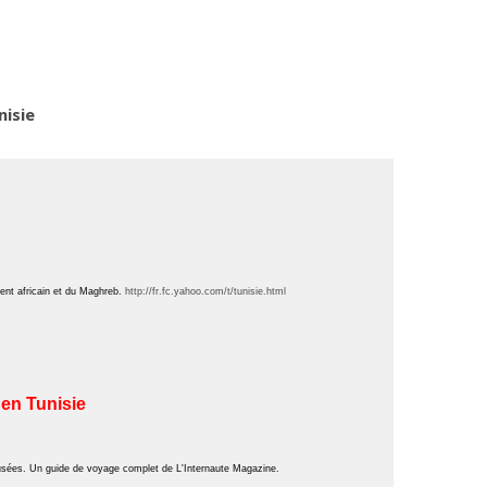
nisie
inent africain et du Maghreb.
http://fr.fc.yahoo.com/t/tunisie.html
 en Tunisie
, musées. Un guide de voyage complet de L'Internaute Magazine.