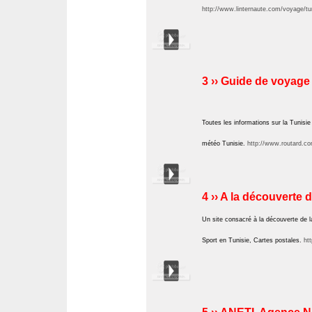
http://www.linternaute.com/voyage/tun
3 ›› Guide de voyage
Toutes les informations sur la Tunisie
météo Tunisie.
http://www.routard.co
4 ›› A la découverte d
Un site consacré à la découverte de la
Sport en Tunisie, Cartes postales.
htt