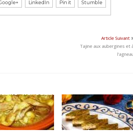
Google+
LinkedIn
Pin it
Stumble
Article Suivant
Tajine aux aubergines et 
l'agnea