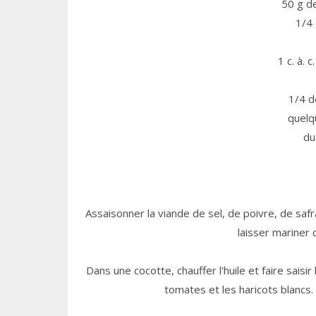
50 g d
1/4 
1 c. à.
1/4 d
quelq
du
Assaisonner la viande de sel, de poivre, de safr
laisser mariner 
Dans une cocotte, chauffer l'huile et faire sais
tomates et les haricots blancs.