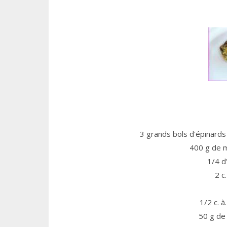
3 grands bols d'épinard
400 g de 
1/4 d
2 c
1/2 c. à
50 g de