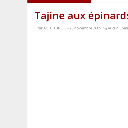
L'histoire r
Tajine aux épinard
Prepare a Tu
Par
ACTU TUNISIE
-
26 novembre 2009
Aucun Com
Préparer u